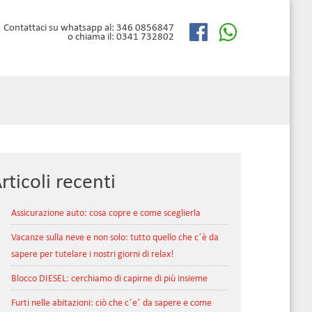
Contattaci su whatsapp al: 346 0856847
o chiama il: 0341 732802
rticoli recenti
Assicurazione auto: cosa copre e come sceglierla
Vacanze sulla neve e non solo: tutto quello che c’è da
sapere per tutelare i nostri giorni di relax!
Blocco DIESEL: cerchiamo di capirne di più insieme
Furti nelle abitazioni: ciò che c’e’ da sapere e come