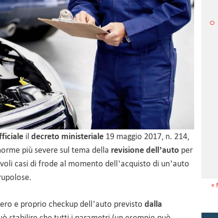
ficiale
il
decreto ministeriale
19 maggio 2017, n. 214,
norme più severe sul tema della
revisione dell’auto
per
voli casi di frode al momento dell’acquisto di un’auto
crupolose.
« 
n vero e proprio checkup dell’auto previsto
dalla
può stabilire che tutti i parametri (un esempio può