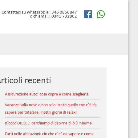
Contattaci su whatsapp al: 346 0856847
o chiama il: 0341 732802
rticoli recenti
Assicurazione auto: cosa copre e come sceglierla
Vacanze sulla neve e non solo: tutto quello che c’è da
sapere per tutelare i nostri giorni di relax!
Blocco DIESEL: cerchiamo di capirne di più insieme
Furti nelle abitazioni: ciò che c’e’ da sapere e come