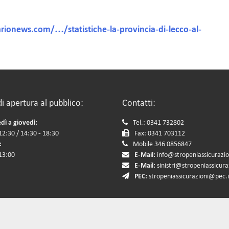
rionews.com/…/statistiche-la-provincia-di-lecco-al-
di apertura al pubblico:
Contatti:
dì a giovedì:
Tel.: 0341 732802
12:30 / 14:30 - 18:30
Fax: 0341 703112
:
Mobile 346 0856847
 13:00
E-Mail:
info@stropeniassicurazion
E-Mail:
sinistri@stropeniassicuraz
PEC:
stropeniassicurazioni@pec.i
zione RUI numero: A000120933 del 19/03/2007, l'intermediario è soggetto al controllo dell