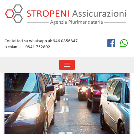
Skip
to
content
Contattaci su whatsapp al: 346 0856847
o chiama il: 0341 732802
Toggle
navigation
Marzo 2019
Mese: