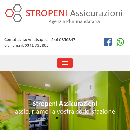
Skip
to
content
Contattaci su whatsapp al: 346 0856847
o chiama il: 0341 732802
Toggle
navigation
Stropeni Assicurazioni
assicuriamo la vostra soddisfazione