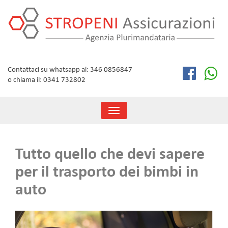
Skip
to
content
Contattaci su whatsapp al: 346 0856847
o chiama il: 0341 732802
Toggle
navigation
Tutto quello che devi sapere
per il trasporto dei bimbi in
auto