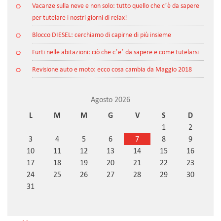
Vacanze sulla neve e non solo: tutto quello che c’è da sapere
per tutelare i nostri giorni di relax!
Blocco DIESEL: cerchiamo di capirne di più insieme
Furti nelle abitazioni: ciò che c’e’ da sapere e come tutelarsi
Revisione auto e moto: ecco cosa cambia da Maggio 2018
Agosto 2026
L
M
M
G
V
S
D
1
2
3
4
5
6
7
8
9
10
11
12
13
14
15
16
17
18
19
20
21
22
23
24
25
26
27
28
29
30
31