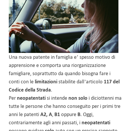
Una nuova patente in famiglia e’ spesso motivo di
apprensione e comporta una riorganizzazione
famigliare, soprattutto da quando bisogna fare i
conti con le
limitazioni
stabilite dall’articolo
117 del
Codice della Strada
.
Per
neopatentati
si intende
non solo
i diciottenni ma
tutte le persone che hanno conseguito per i primi tre
anni le patenti
A2,
A
,
B1
oppure
B
. Oggi,
contrariamente agli anni passati, i
neopatentati
possono guidare
solo
auto con un preciso rapporto