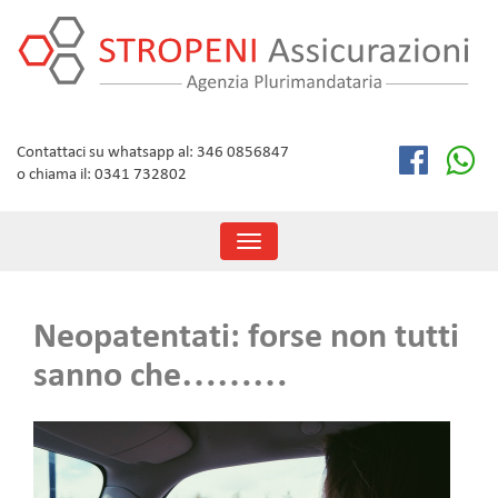
Skip
to
content
Contattaci su whatsapp al: 346 0856847
o chiama il: 0341 732802
Toggle
navigation
Neopatentati: forse non tutti
sanno che………