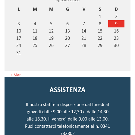
L
M
M
G
V
S
D
1
2
3
4
5
6
7
8
9
10
11
12
13
14
15
16
17
18
19
20
21
22
23
24
25
26
27
28
29
30
31
« Mar
ASSISTENZA
Il nostro staff è a disposizione dal lunedì al
giovedì dalle 9,00 alle 12,30 e dalle 14,30
alle 18,30. Il venerdì dalle 9,00 alle 13,00.
Puoi contattarci telefonicamente al n. 0341
732802