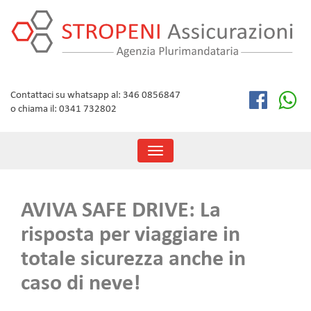
Skip
to
content
Contattaci su whatsapp al: 346 0856847
o chiama il: 0341 732802
Toggle
navigation
AVIVA SAFE DRIVE: La
risposta per viaggiare in
totale sicurezza anche in
caso di neve!