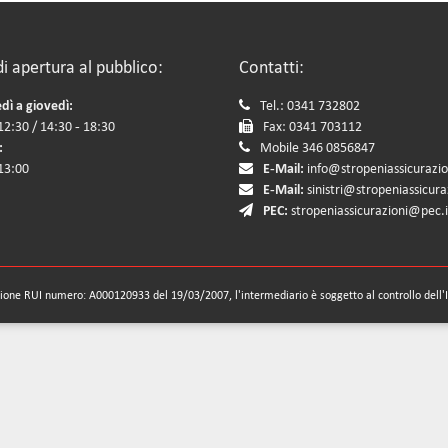
di apertura al pubblico:
Contatti:
dì a giovedì:
Tel.: 0341 732802
12:30 / 14:30 - 18:30
Fax: 0341 703112
:
Mobile 346 0856847
 13:00
E-Mail:
info@stropeniassicurazion
E-Mail:
sinistri@stropeniassicuraz
PEC:
stropeniassicurazioni@pec.i
zione RUI numero: A000120933 del 19/03/2007, l'intermediario è soggetto al controllo dell